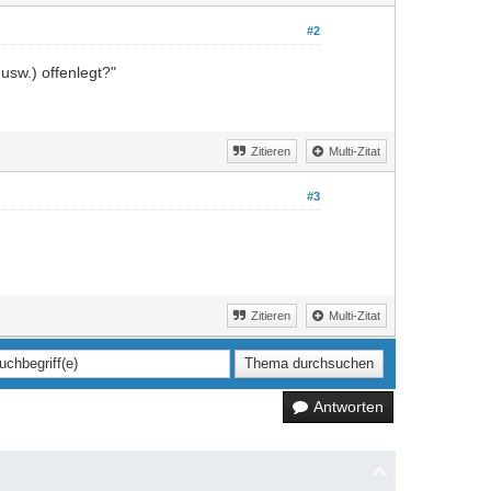
#2
usw.) offenlegt?"
Zitieren
Multi-Zitat
#3
Zitieren
Multi-Zitat
Antworten