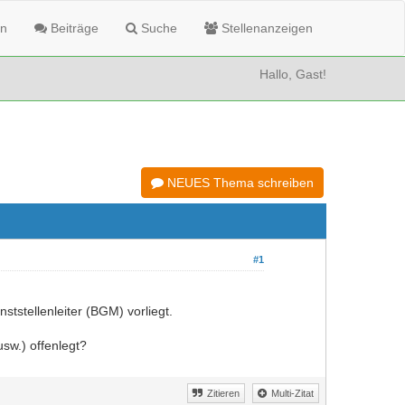
n
Beiträge
Suche
Stellenanzeigen
Hallo, Gast!
NEUES Thema schreiben
#1
tstellenleiter (BGM) vorliegt.
sw.) offenlegt?
Zitieren
Multi-Zitat