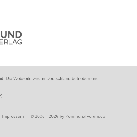
nd. Die Webseite wird in Deutschland betrieben und
E
)
—
Impressum
—
© 2006 - 2026 by KommunalForum.de