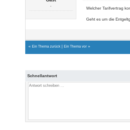
-
Welcher Tarifvertrag 
Geht es um die Entgelt
«
|
»
Ein Thema zurück
Ein Thema vor
Schnellantwort