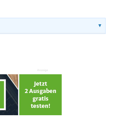
▼
Anzeige