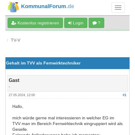
KommunalForum
.de
Kostenlos registrieren
Login
?
TV-V
Gehalt im TVV als Fernwirktechniker
Gast
-
27.05.2024, 12:00
#1
Hallo,
mich würde gerne mal interessieren in welcher EG im
TVV man im Bereich Fernwirktechnik eingruppiert wird als
Geselle.