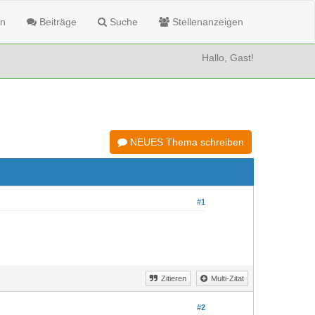
n
Beiträge
Suche
Stellenanzeigen
Hallo, Gast!
NEUES Thema schreiben
#1
Zitieren
Multi-Zitat
#2