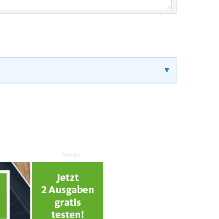
▼
Anzeige