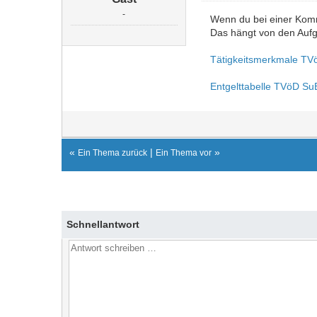
-
Wenn du bei einer Kommu
Das hängt von den Aufg
Tätigkeitsmerkmale TV
Entgelttabelle TVöD Su
«
|
»
Ein Thema zurück
Ein Thema vor
Schnellantwort