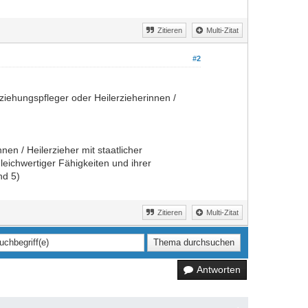
Zitieren
Multi-Zitat
#2
rziehungspfleger oder Heilerzieherinnen /
nen / Heilerzieher mit staatlicher
leichwertiger Fähigkeiten und ihrer
nd 5)
Zitieren
Multi-Zitat
Antworten