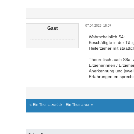
07.04.2025, 18:07
Gast
-
Wahrscheinlich S4:
Beschäftigte in der Täti
Heilerzieher mit staatl
Theoretisch auch S8a, 
Erzieherinnen / Erzieher
Anerkennung und jeweils
Erfahrungen entsprechen
«
|
»
Ein Thema zurück
Ein Thema vor