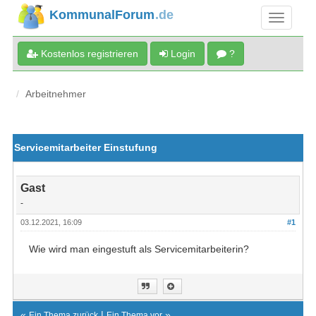
KommunalForum
.de
Kostenlos registrieren
Login
?
Arbeitnehmer
Servicemitarbeiter Einstufung
Gast
-
03.12.2021, 16:09
#1
Wie wird man eingestuft als Servicemitarbeiterin?
«
|
»
Ein Thema zurück
Ein Thema vor