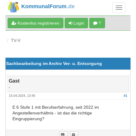
KommunalForum
.de
Kostenlos registrieren
Login
?
TV-V
Sachbearbeitung im Archiv Ver- u. Entsorgung
Gast
-
15.04.2024, 13:45
#1
E 6 Stufe 1 mit Berufserfahrung, seit 2022 im
Angestellenverhältnis - ist das die richtige
Eingruppierung?