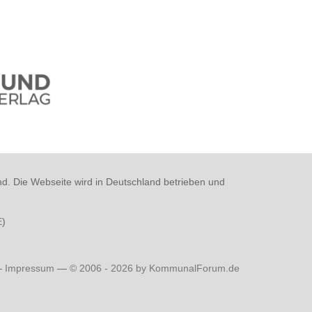
nd. Die Webseite wird in Deutschland betrieben und
E
)
—
Impressum
—
© 2006 - 2026 by KommunalForum.de