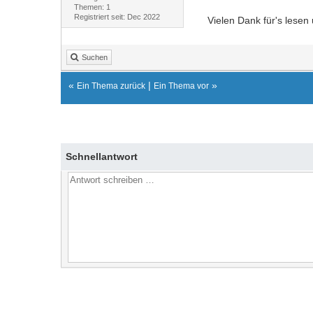
Themen: 1
Registriert seit: Dec 2022
Vielen Dank für's lesen
Suchen
«
|
»
Ein Thema zurück
Ein Thema vor
Schnellantwort