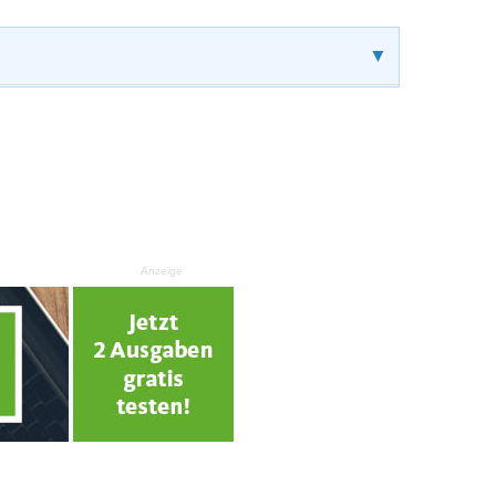
▼
Anzeige