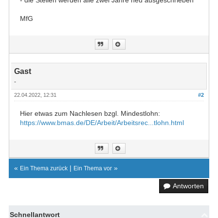
- die Stellen werden alle zwei Jahre neu ausgeschrieben
MfG
Gast
-
22.04.2022, 12:31
#2
Hier etwas zum Nachlesen bzgl. Mindestlohn:
https://www.bmas.de/DE/Arbeit/Arbeitsrec...tlohn.html
«
|
»
Ein Thema zurück
Ein Thema vor
Antworten
Schnellantwort