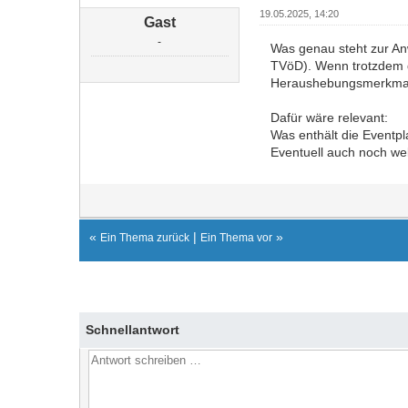
19.05.2025, 14:20
Gast
-
Was genau steht zur Anw
TVöD). Wenn trotzdem 
Heraushebungsmerkmale 
Dafür wäre relevant:
Was enthält die Eventp
Eventuell auch noch we
«
|
»
Ein Thema zurück
Ein Thema vor
Schnellantwort