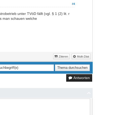
#4
trieb unter TVöD fällt (vgl. § 1 (2) lit. r
ss man schauen welche
Zitieren
Multi-Zitat
Antworten