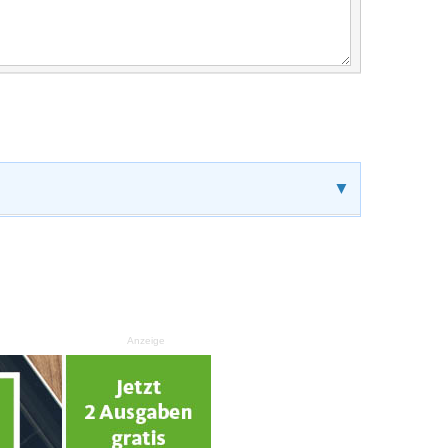
▼
Anzeige