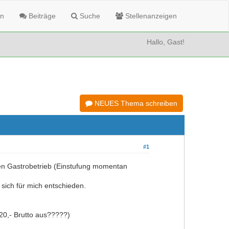
n
Beiträge
Suche
Stellenanzeigen
Hallo, Gast!
NEUES Thema schreiben
#1
nen Gastrobetrieb (Einstufung momentan
 sich für mich entschieden.
120,- Brutto aus?????)