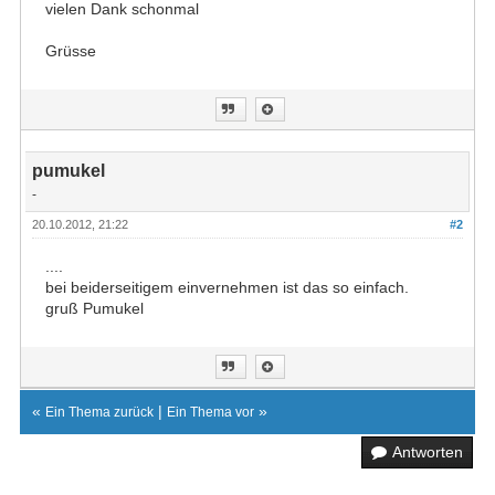
vielen Dank schonmal
Grüsse
pumukel
-
20.10.2012, 21:22
#2
....
bei beiderseitigem einvernehmen ist das so einfach.
gruß Pumukel
«
|
»
Ein Thema zurück
Ein Thema vor
Antworten