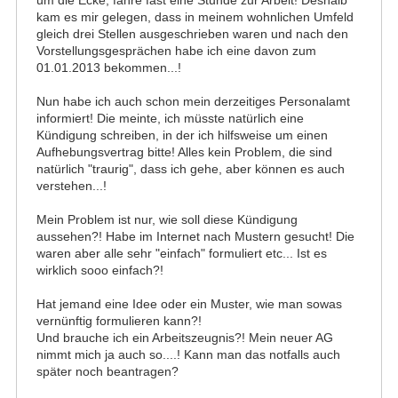
um die Ecke, fahre fast eine Stunde zur Arbeit! Deshalb
kam es mir gelegen, dass in meinem wohnlichen Umfeld
gleich drei Stellen ausgeschrieben waren und nach den
Vorstellungsgesprächen habe ich eine davon zum
01.01.2013 bekommen...!
Nun habe ich auch schon mein derzeitiges Personalamt
informiert! Die meinte, ich müsste natürlich eine
Kündigung schreiben, in der ich hilfsweise um einen
Aufhebungsvertrag bitte! Alles kein Problem, die sind
natürlich "traurig", dass ich gehe, aber können es auch
verstehen...!
Mein Problem ist nur, wie soll diese Kündigung
aussehen?! Habe im Internet nach Mustern gesucht! Die
waren aber alle sehr "einfach" formuliert etc... Ist es
wirklich sooo einfach?!
Hat jemand eine Idee oder ein Muster, wie man sowas
vernünftig formulieren kann?!
Und brauche ich ein Arbeitszeugnis?! Mein neuer AG
nimmt mich ja auch so....! Kann man das notfalls auch
später noch beantragen?