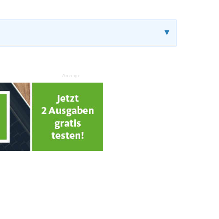
▼
Anzeige