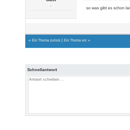
-
so was gibt es schon la
«
|
»
Ein Thema zurück
Ein Thema vor
Schnellantwort