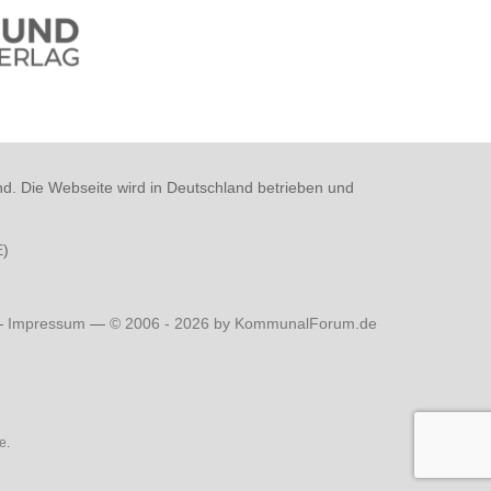
nd. Die Webseite wird in Deutschland betrieben und
E
)
—
Impressum
—
© 2006 - 2026 by KommunalForum.de
e
.