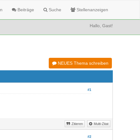
n
Beiträge
Suche
Stellenanzeigen
Hallo, Gast!
NEUES Thema schreiben
#1
Zitieren
Multi-Zitat
#2