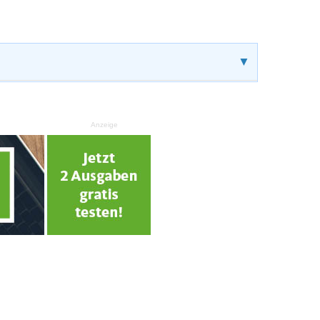
▼
Anzeige