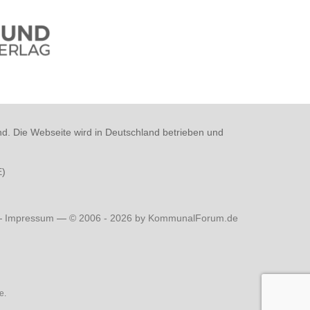
nd. Die Webseite wird in Deutschland betrieben und
E
)
—
Impressum
—
© 2006 - 2026 by KommunalForum.de
e
.