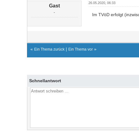
26.05.2020, 06:33
Gast
-
Im TVöD erfolgt (inzwis
«
|
»
Ein Thema zurück
Ein Thema vor
Schnellantwort