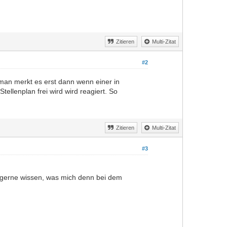
Zitieren
Multi-Zitat
#2
man merkt es erst dann wenn einer in
ellenplan frei wird wird reagiert. So
Zitieren
Multi-Zitat
#3
h gerne wissen, was mich denn bei dem