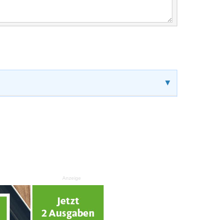
▼
Anzeige