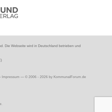
nd. Die Webseite wird in Deutschland betrieben und
E
)
—
Impressum
—
© 2006 - 2026 by KommunalForum.de
e
.