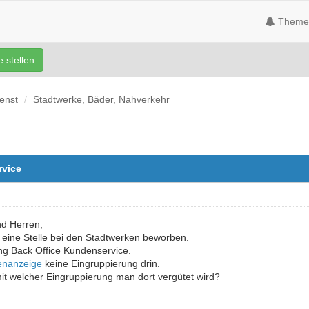
Theme
 stellen
ienst
Stadtwerke, Bäder, Nahverkehr
rvice
nd Herren,
 eine Stelle bei den Stadtwerken beworben.
ng Back Office Kundenservice.
lenanzeige
keine Eingruppierung drin.
mit welcher Eingruppierung man dort vergütet wird?