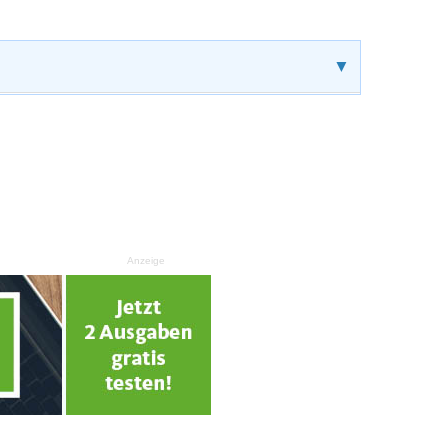
▼
Anzeige