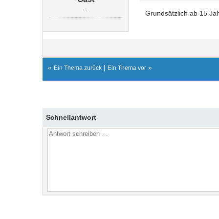
-
Grundsätzlich ab 15 Ja
«
|
»
Ein Thema zurück
Ein Thema vor
Schnellantwort