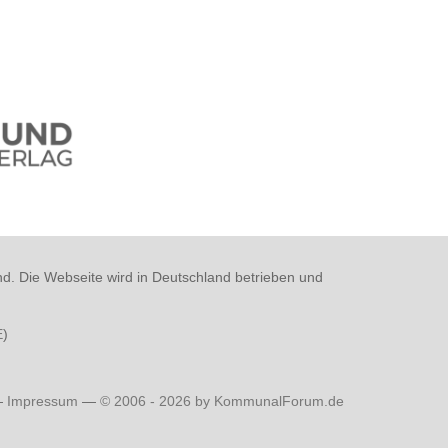
nd. Die Webseite wird in Deutschland betrieben und
E
)
—
Impressum
—
© 2006 - 2026 by KommunalForum.de