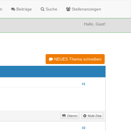
n
Beiträge
Suche
Stellenanzeigen
Hallo, Gast!
NEUES Thema schreiben
#1
Zitieren
Multi-Zitat
#2