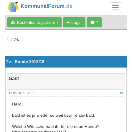
KommunalForum
.de
Kostenlos registrieren
Login
?
TV-L
Tv-l Runde 2018/19
Gast
-
12.08.2018, 12:22
#1
Hallo,
bald ist es ja wieder so weit bzw. relativ bald.
Welche Wünsche habt ihr für die neue Runde?