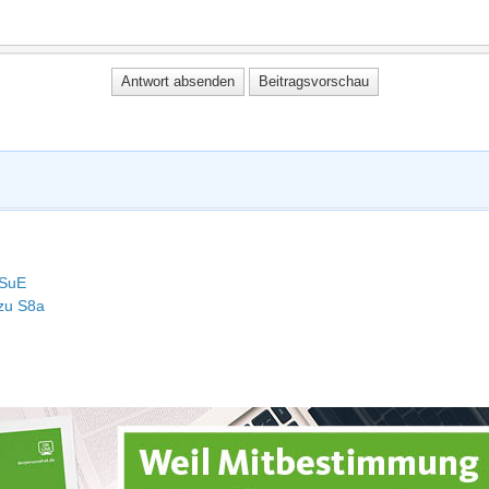
 SuE
 zu S8a