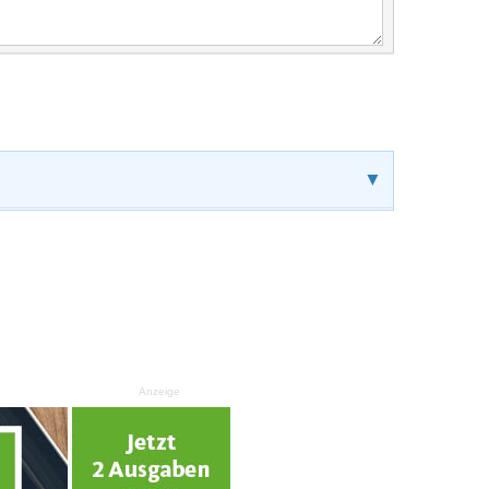
▼
Anzeige