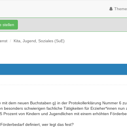
Theme
 stellen
ienst
Kita, Jugend, Soziales (SuE)
ie mit dem neuen Buchstaben g) in der Protokollerklärung Nummer 6 
en b
esonders schwierigen fachliche Tätigkeiten für Erzieher*innen nun
15 Prozent von Kindern und Jugendlichen mit einem erhöhten Förderbe
Förderbedarf definiert, wer legt das fest?