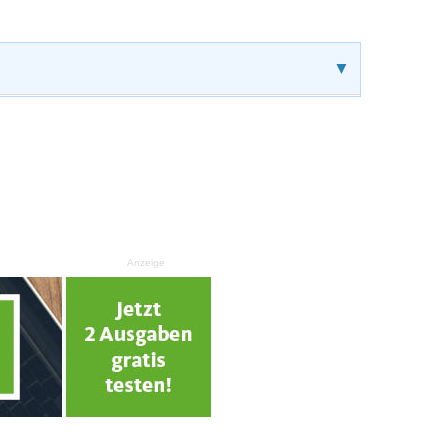
▼
Anzeige