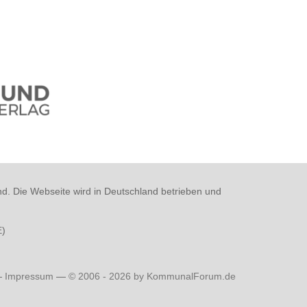
nd. Die Webseite wird in Deutschland betrieben und
E
)
—
Impressum
—
© 2006 - 2026 by KommunalForum.de